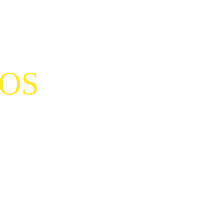
OS
 9:00 PM
Transf
 - 5:30 PM
OFER
00 AM
00 AM