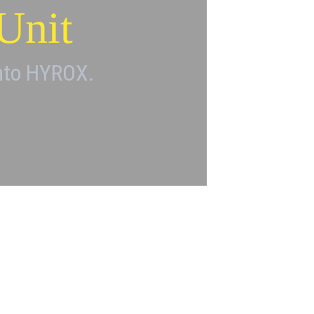
Unit
nto HYROX.