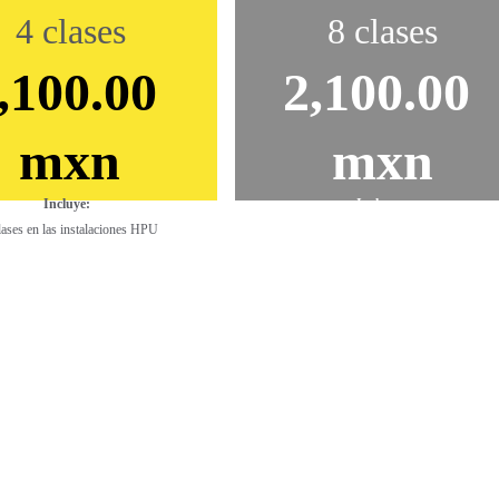
4 clases
8 clases
,100.00 
2,100.00 
mxn
mxn
Incluye:  
Incluye:  
lases en las instalaciones HPU
8 clases en las instalaciones HPU