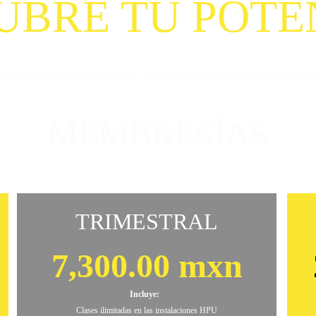
UBRE TU POTE
uestras membresías y paquetes por clases y descubre todo lo que pued
MEMBRESÍAS
TRIMESTRAL
7,300.00 mxn
Incluye:  
Clases ilimitadas en las instalaciones HPU