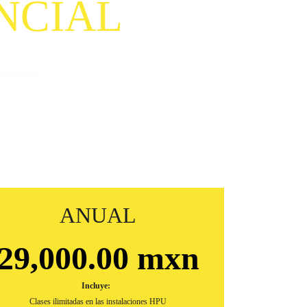
NCIAL
es lograr
ANUAL
29,000.00 mxn
Incluye:  
Clases ilimitadas en las instalaciones HPU