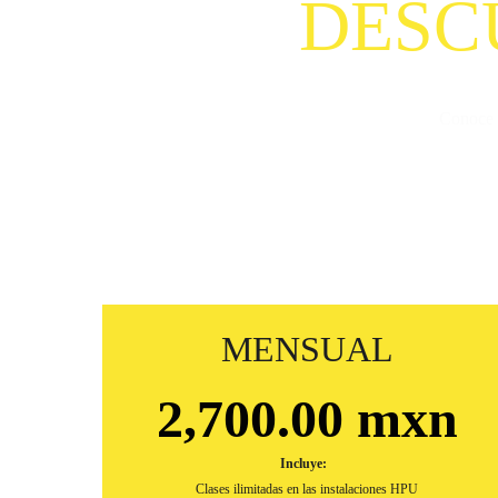
DESC
Conoce n
MENSUAL
2,700.00 mxn
Incluye:  
Clases ilimitadas en las instalaciones HPU