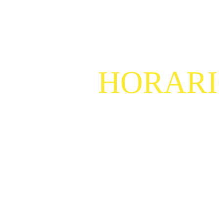
HORARI
LUNES A VIERNES  6:00 AM -
OPEN BOX
 LUNES A VIERNES   10:00 AM
SÁBADOS  8:00 AM - 10:
DOMINGOS  8:30 AM - 10: