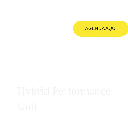
AGENDA AQUÍ
Hybrid Performance 
Unit
Somos un centro especializado en entrenamiento HYROX.