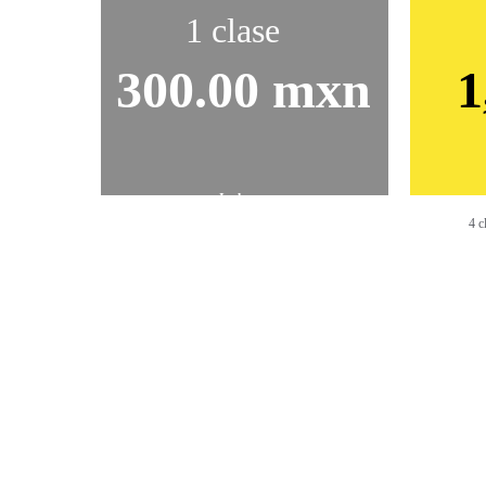
1 clase
300.00 mxn
1
Incluye:  
1 clase en las instalaciones HPU
4 c